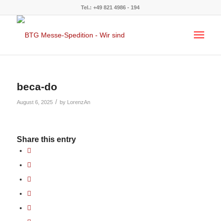
Tel.: +49 821 4986 - 194
beca-do
/
August 6, 2025
by
LorenzAn
Share this entry