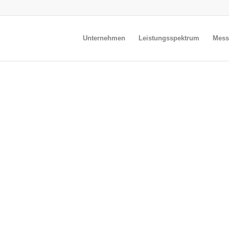
Unternehmen
Leistungsspektrum
Mess
GISTIK
RZBLUT UND INDIVIDUALITÄT!