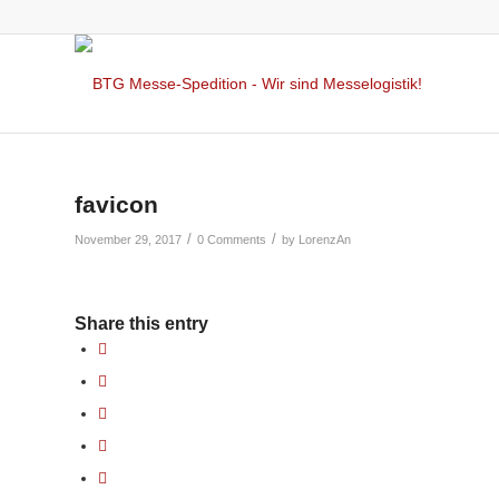
favicon
/
/
November 29, 2017
0 Comments
by
LorenzAn
Share this entry